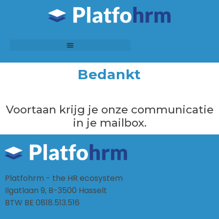
Bedankt
Voortaan krijg je onze communicatie
in je mailbox.
Platfohrm - the HR ecosystem
Ilgatlaan 9, B-3500 Hasselt
BTW BE 0818.513.516