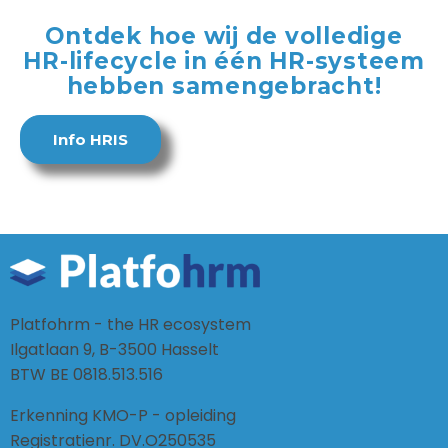
Ontdek hoe wij de volledige
HR-lifecycle in één HR-systeem
hebben samengebracht!
Info HRIS
Platfohrm - the HR ecosystem
Ilgatlaan 9, B-3500 Hasselt
BTW BE 0818.513.516
Erkenning KMO-P - opleiding
Registratienr. DV.O250535