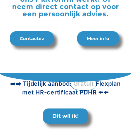
neem direct contact op voor
een persoonlijk advies.
Contactez
Meer info
➡️➡️ Tijdelijk aanbod:
Gratuit
Flexplan
met HR-certificaat PDHR ⬅️⬅️
Dit wil ik!